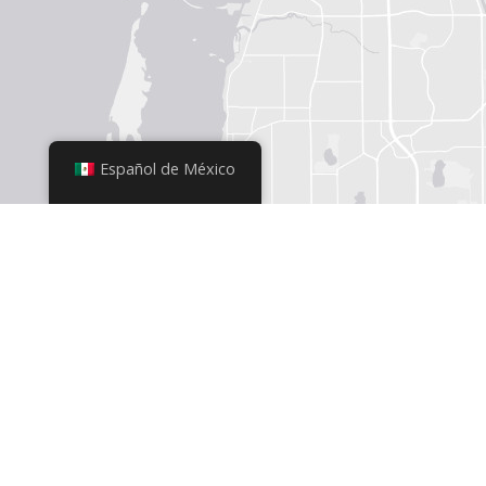
Español de México
+
−
Leaflet
|
© OpenStreetMap