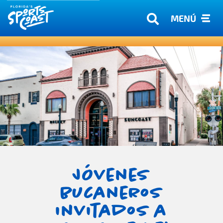
MENÚ
Jóvenes
bucaneros
invitados a