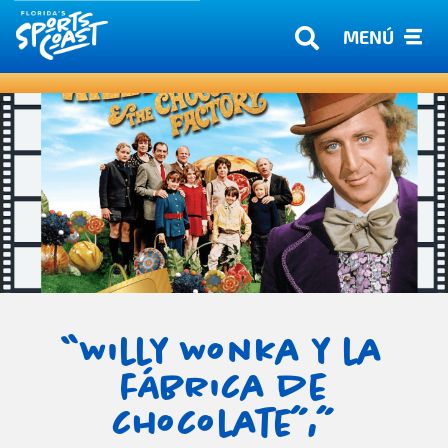
MENÚ
“Willy Wonka y la
fábrica de
chocolate”,”