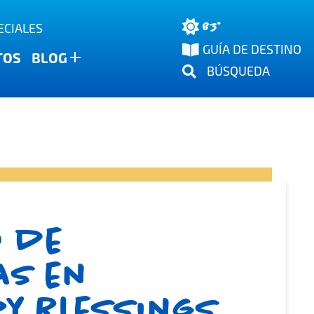
83°
ECIALES
GUÍA DE DESTINO
TOS
BLOG
BÚSQUEDA
o de
as en
ry Blessings