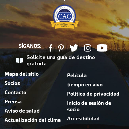
18 DE JUNIO - 22 DE JUNIO DE 2019
19 DE JUNIO - 23 DE JUNIO DE 2019
20 DE JUNIO - 24 DE JUNIO DE 2019
21 DE JUNIO - 25 DE JUNIO DE 2019
24 DE JUNIO - 28 DE JUNIO DE 2019
25 DE JUNIO - 29 DE JUNIO DE 2019
26 DE JUNIO - 30 DE JUNIO DE 2019
27 DE JUNIO - 01 DE JULIO DE 2019
SÍGANOS:
28 DE JUNIO - 02 DE JULIO DE 2019
Solicite una guía de destino
gratuita
Mapa del sitio
Película
Socios
tiempo en vivo
Contacto
Política de privacidad
Prensa
Inicio de sesión de
socio
Aviso de salud
Accesibilidad
Actualización del clima