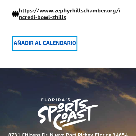
https://www.zephyrhillschamber.org/i
ncredi-bowl-zhills
AÑADIR AL CALENDARIO
8731 Citizens Dr. Nuevo Port Richey, Florida 34654