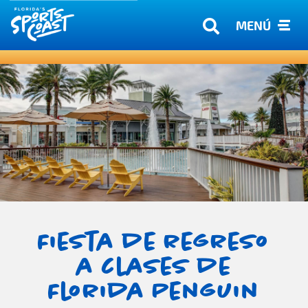
MENÚ
Fiesta de regreso
a clases de
Florida Penguin