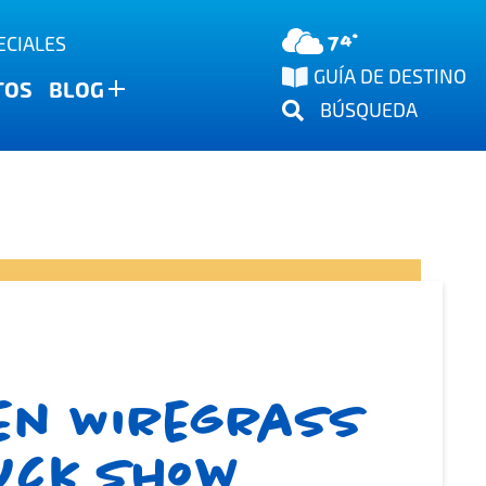
74°
ECIALES
GUÍA DE DESTINO
TOS
BLOG
BÚSQUEDA
 en Wiregrass
uck Show