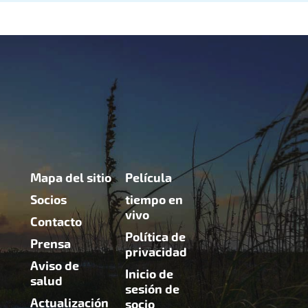
Mapa del sitio
Película
Socios
tiempo en
vivo
Contacto
Política de
Prensa
privacidad
Aviso de
Inicio de
salud
sesión de
Actualización
socio