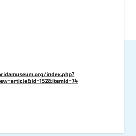
oridamuseum.org/index.php?
ew=article&id=152&Itemid=74