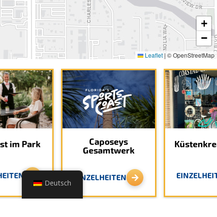
+
−
Leaflet
|
© OpenStreetMap
Caposeys
st im Park
Küstenkre
Gesamtwerk
HEITEN
EINZELHEI
EINZELHEITEN
Deutsch