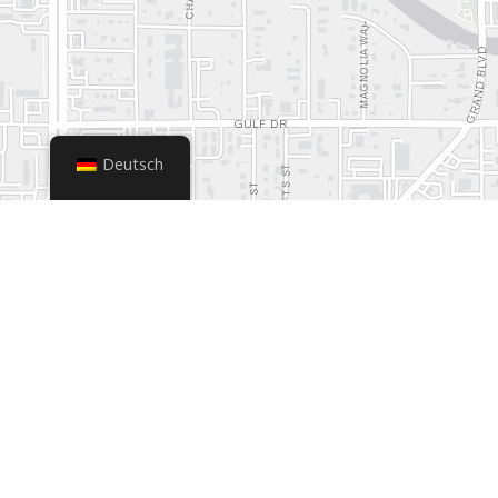
Deutsch
+
−
Leaflet
|
© OpenStreetMap