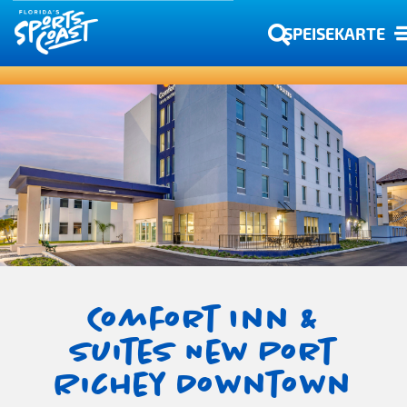
SPEISEKARTE
Comfort Inn &
Suites New Port
Richey Downtown