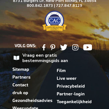
8731 Burgers Dr. New Port Richey, FL 34654
800.842.1873 | 727.847.8129
VOLG ONS:
Vraag een gratis
bestemmingsgids aan
Sitemap
Film
Partners
Live weer
Contact
Privacybeleid
druk op
Partner-login
Gezondheidsadvies
Toegankelijkheid
Weerupdate