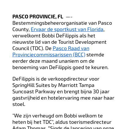
PASCO PROVINCIE, FL
—-
Bestemmingsbeheerorganisatie van Pasco
County,
Ervaar de sportkust van Florida
,
verwelkomt Bobbi DeFilippis als het
nieuwste lid van de Tourist Development
Council (TDC). De
Pasco Raad van
Provinciecommissarissen (BCC)
stemde
eerder deze maand unaniem om de
benoeming van DeFilippis goed te keuren.
DeFilippis is de verkoopdirecteur voor
SpringHill Suites by Marriott Tampa
Suncoast Parkway en brengt bijna 30 jaar
gastvrijheid en hotelervaring mee naar haar
stoel.
"We zijn verheugd om Bobbi welkom te
heten bij het TDC", aldus toerismedirecteur
Adam Thomas. “Sinds de lancering van onze