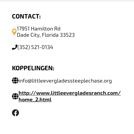
CONTACT:
17951 Hamilton Rd
Dade City, Florida 33523
(352) 521-0134
KOPPELINGEN:
info@littleevergladessteeplechase.org
http://www.littleevergladesranch.com/
home_2.html