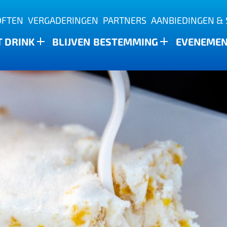
OFTEN
VERGADERINGEN
PARTNERS
AANBIEDINGEN & 
T DRINK
BLIJVEN
BESTEMMING
EVENEME