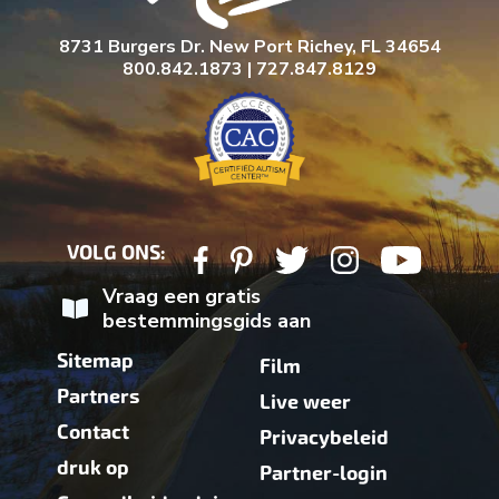
8731 Burgers Dr. New Port Richey, FL 34654
800.842.1873 | 727.847.8129
VOLG ONS:
Vraag een gratis
bestemmingsgids aan
Sitemap
Film
Partners
Live weer
Contact
Privacybeleid
druk op
Partner-login