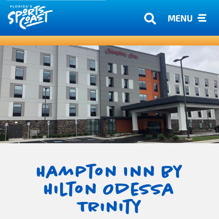
MENU
Hampton Inn by
Hilton Odessa
Trinity