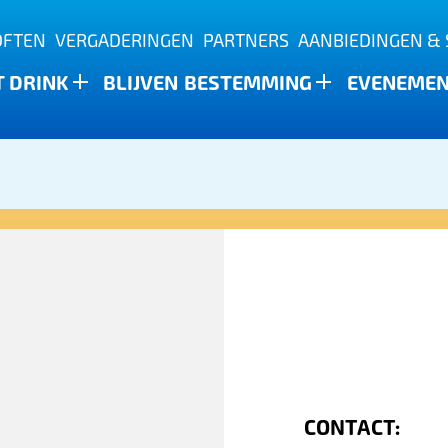
OFTEN
VERGADERINGEN
PARTNERS
AANBIEDINGEN & 
T DRINK
BLIJVEN
BESTEMMING
EVENEME
CONTACT: