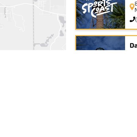
Da
Me
+
−
Leaflet
|
© OpenStreetMap