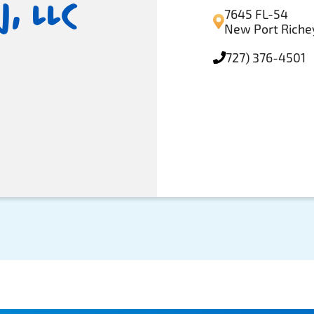
, LLC
7645 FL-54
New Port Richey
727) 376-4501