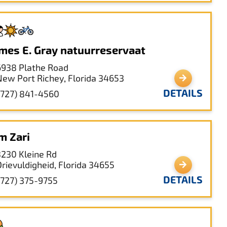
mes E. Gray natuurreservaat
6938 Plathe Road
New Port Richey, Florida 34653
DETAILS
(727) 841-4560
m Zari
3230 Kleine Rd
Drievuldigheid, Florida 34655
DETAILS
(727) 375-9755