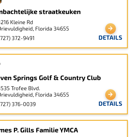
bachtelijke straatkeuken
3216 Kleine Rd
Drievuldigheid, Florida 34655
DETAILS
(727) 372-9491
ven Springs Golf & Country Club
3535 Trofee Blvd.
Drievuldigheid, Florida 34655
DETAILS
(727) 376-0039
mes P. Gills Familie YMCA