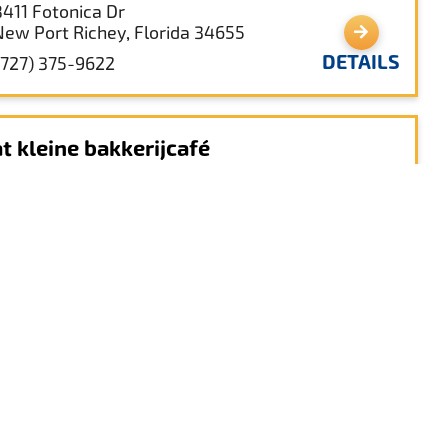
8411 Fotonica Dr
New Port Richey, Florida 34655
DETAILS
(727) 375-9622
t kleine bakkerijcafé
4136 BarkerDr
New Port Richey, Florida 34652
DETAILS
(727) 534-5054
disch Centrum Drievuldigheid
9330 FL-54
Drievuldigheid, Florida 34655
DETAILS
(727) 834-4000