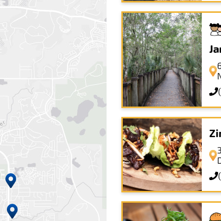
Ja
Zi