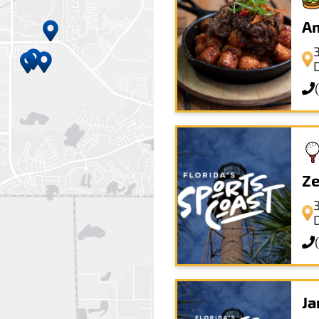
Am
Ze
Ja