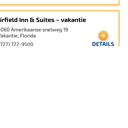
irfield Inn & Suites – vakantie
3060 Amerikaanse snelweg 19
Vakantie, Florida
DETAILS
(727) 722-9500
bliotheek Zuid Holiday Branch
4649 Mile Stretch Drive
Vakantie, Florida 34690
DETAILS
(727) 834-3331