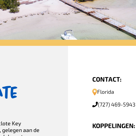
CONTACT:
ate
Florida
(727) 469-5943
clote Key
KOPPELINGEN:
d, gelegen aan de