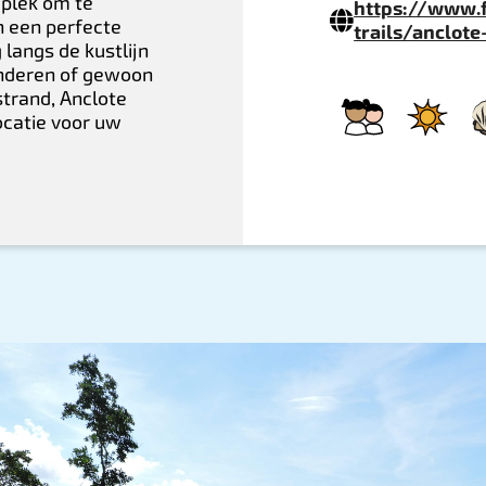
 plek om te
https://www.f
n een perfecte
trails/anclot
langs de kustlijn
inderen of gewoon
strand, Anclote
ocatie voor uw