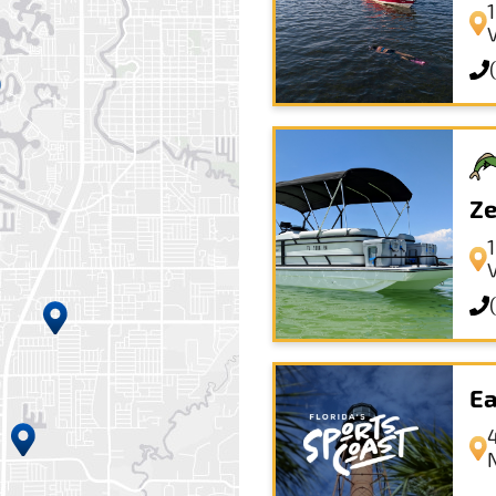
1
Ze
Ea