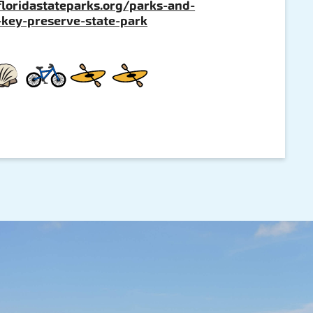
loridastateparks.org/parks-and-
e-key-preserve-state-park