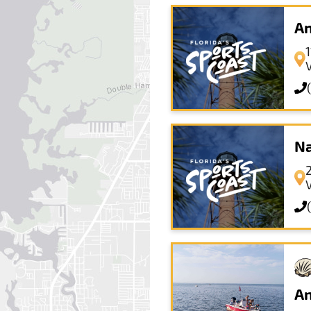
An
1
Na
2
An