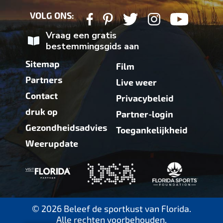
VOLG ONS:
Vraag een gratis
bestemmingsgids aan
Sitemap
Film
Partners
Live weer
Contact
Privacybeleid
druk op
Partner-login
Gezondheidsadvies
Toegankelijkheid
Weerupdate
© 2026 Beleef de sportkust van Florida.
Alle rechten voorbehouden.