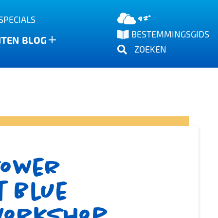
92°
SPECIALS
BESTEMMINGSGIDS
NTEN
BLOG
ZOEKEN
Tower
t Blue
workshop