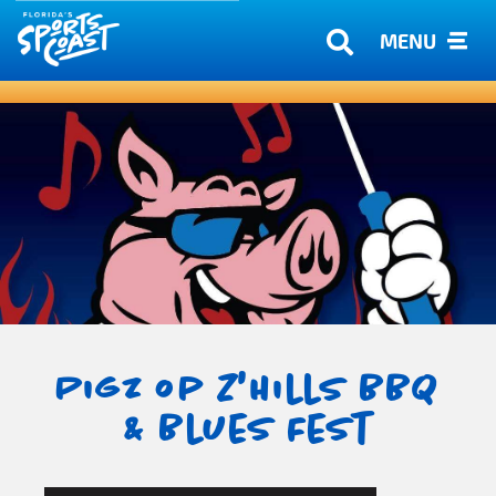
MENU
Pigz op Z'Hills BBQ
& Blues Fest