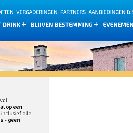
OFTEN
VERGADERINGEN
PARTNERS
AANBIEDINGEN & 
T DRINK
BLIJVEN
BESTEMMING
EVENEME
vol
aal op een
inclusief alle
us - geen