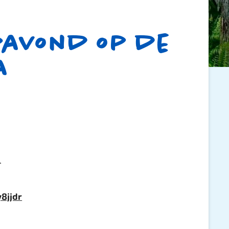
ravond op de
a
l
8jjdr