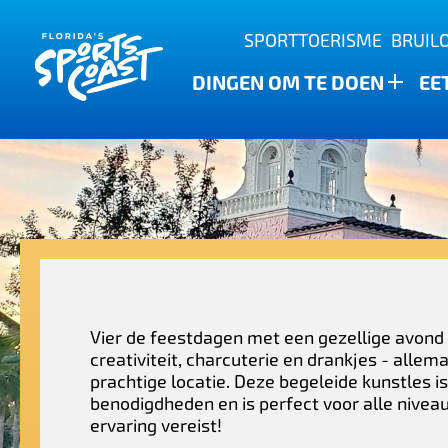
Buitenavonturen
SPORTTOERISME
BRUIL
Staatspark Anclote Key
Schulpen
Bars
Vind de overvloed van het water
DINGEN OM TE DOEN
EE
Nieuwe Port Richey
Familie vriendelijk
brouwerijen
Sport Hoogtepunten
Wesley-kapel
Vissen en charters
Restaurants
Dade City
Familie schattenjacht
Winkelen
Recepten
Zephyrhills
Golfbanen en resorts
Agrotoerisme
Vier de feestdagen met een gezellige avond 
creativiteit, charcuterie en drankjes - allem
prachtige locatie. Deze begeleide kunstles is 
benodigdheden en is perfect voor alle nivea
ervaring vereist!