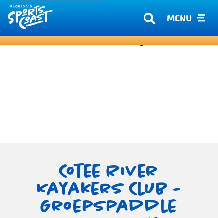
MENU
Cotee River
Kayakers Club -
Groepspaddle