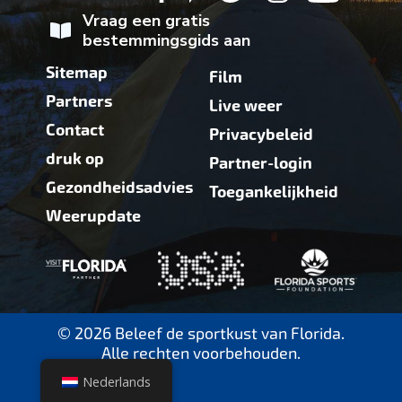
Vraag een gratis
bestemmingsgids aan
Sitemap
Film
Partners
Live weer
Contact
Privacybeleid
druk op
Partner-login
Gezondheidsadvies
Toegankelijkheid
Weerupdate
© 2026 Beleef de sportkust van Florida.
Alle rechten voorbehouden.
Nederlands