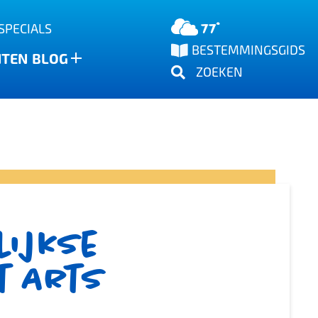
77°
SPECIALS
BESTEMMINGSGIDS
NTEN
BLOG
ZOEKEN
lijkse
t Arts