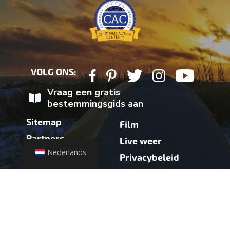
VOLG ONS:
Vraag een gratis
bestemmingsgids aan
Sitemap
Film
Partners
Live weer
Nederlands
Contact
Privacybeleid
druk op
Partner-login
Gezondheidsadvies
Toegankelijkheid
Weerupdate