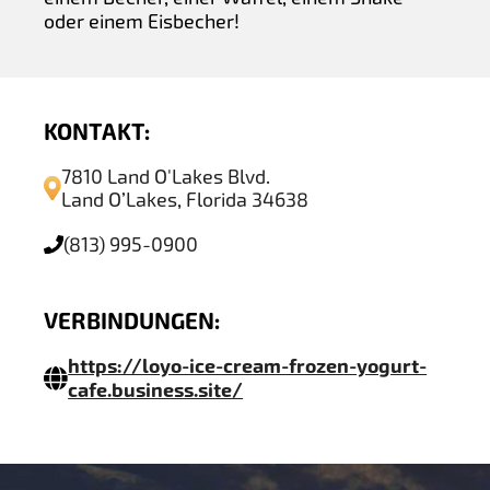
oder einem Eisbecher!
KONTAKT:
7810 Land O'Lakes Blvd.
Land O’Lakes, Florida 34638
(813) 995-0900
VERBINDUNGEN:
https://loyo-ice-cream-frozen-yogurt-
cafe.business.site/