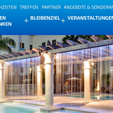
HZEITEN
TREFFEN
PARTNER
ANGEBOTE & SONDERA
s
EN
BLEIBEN
ZIEL
VERANSTALTUNGE
NKEN