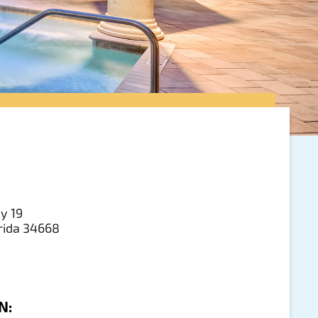
y 19
orida 34668
N: