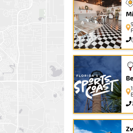
Mi
Be
Zw