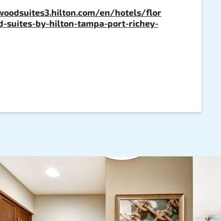
oodsuites3.hilton.com/en/hotels/flor
suites-by-hilton-tampa-port-richey-