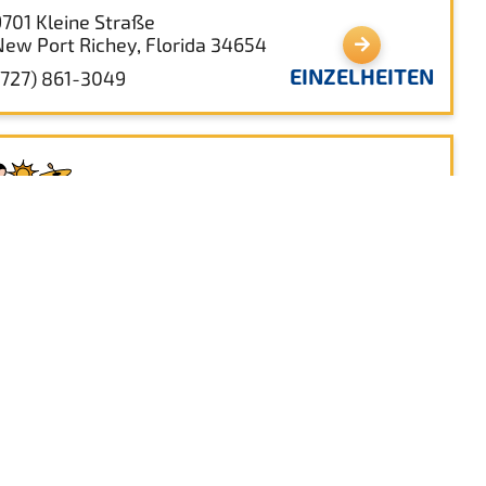
9701 Kleine Straße
New Port Richey, Florida 34654
EINZELHEITEN
(727) 861-3049
lty Dog Kajakverleih
8737 US-19 N
Port Richey, Florida 34668
EINZELHEITEN
(813) 540-5778
rner-Boyce Salt Springs Staatspark
8737 US Highway 19 Nord