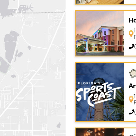
Ho
P
Ar