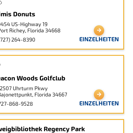
mis Donuts
9454 US-Highway 19
Port Richey, Florida 34668
EINZELHEITEN
(727) 264-8390
acon Woods Golfclub
12507 Uhrturm Pkwy
Bajonettpunkt, Florida 34667
EINZELHEITEN
727-868-9528
eigbibliothek Regency Park