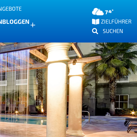
NGEBOTE
74°
N
BLOGGEN
ZIELFÜHRER
SUCHEN