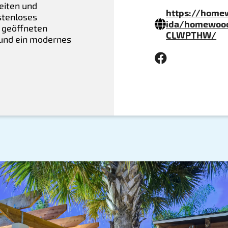
eiten und
https://homew
stenloses
ida/homewood-
 geöffneten
CLWPTHW/
 und ein modernes