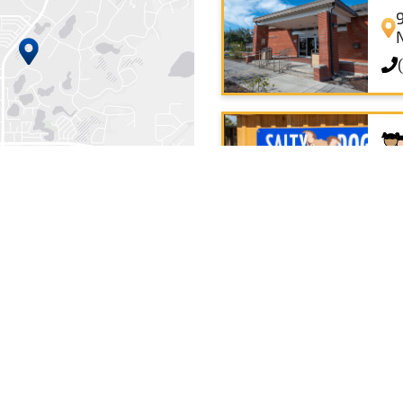
Sa
We