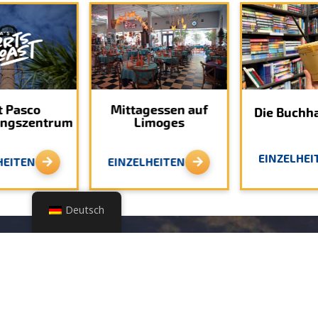
t Pasco
Mittagessen auf
Die Buchh
ungszentrum
Limoges
EINZELHEI
HEITEN
EINZELHEITEN
Deutsch