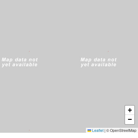
+
−
Leaflet
|
© OpenStreetMap