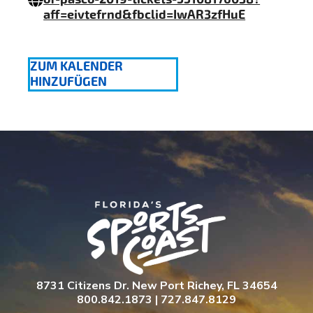
aff=eivtefrnd&fbclid=IwAR3zfHuE
ZUM KALENDER
HINZUFÜGEN
8731 Citizens Dr. New Port Richey, FL 34654
800.842.1873 | 727.847.8129