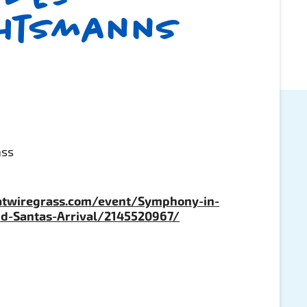
chtsmanns
ass
atwiregrass.com/event/Symphony-in-
nd-Santas-Arrival/2145520967/