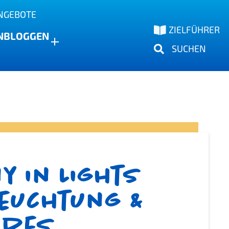
NGEBOTE
ZIELFÜHRER
N
BLOGGEN
SUCHEN
 in Lights
euchtung &
 des