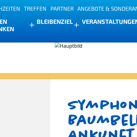
HZEITEN
TREFFEN
PARTNER
ANGEBOTE & SONDERA
s
EN
BLEIBEN
ZIEL
VERANSTALTUNGE
NKEN
Symphony
Baumbel
Ankunft