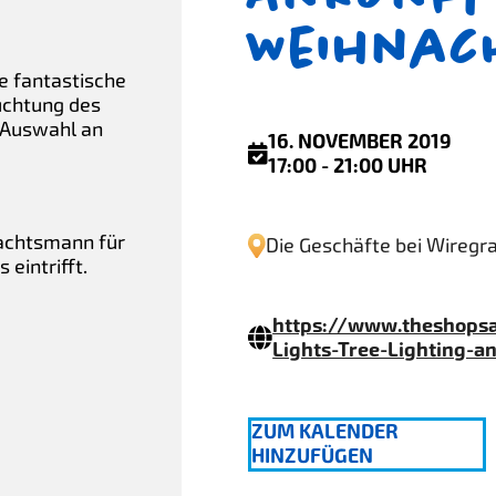
Weihna
ne fantastische
uchtung des
 Auswahl an
16. NOVEMBER 2019
17:00 - 21:00 UHR
nachtsmann für
Die Geschäfte bei Wiregr
eintrifft.
https://www.theshops
Lights-Tree-Lighting-a
ZUM KALENDER
HINZUFÜGEN