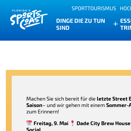
Outdoor-Abenteuer
SPORTTOURISMUS
HOC
Anclote Key State Park
Überbacken
Riegel
Finde die Belohnung des Wasser
DINGE DIE ZU TUN
ESS
Neu Port Richey
SIND
TRI
Familienfreundlich
Brauereien
Sport-Highlights
Wesley-Kapelle
Angeln & Charter
Restaurants
Dade City
Familienschatzsuche
Einkaufen
Rezepte
Zephyrhügel
Golfplätze & Resorts
Agrotourismus
Machen Sie sich bereit für die
letzte Street 
Saison
– und wir gehen mit einem
Sommer-A
zum Erinnern!
Freitag, 9. Mai
Dade City Brew House
Social