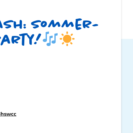
ash: Sommer-
party!
c3hswcc