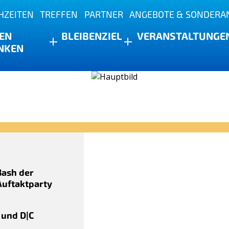
HZEITEN
TREFFEN
PARTNER
ANGEBOTE & SONDERA
s
EN
BLEIBEN
ZIEL
VERANSTALTUNGE
NKEN
Bash der
uftaktparty
 und D|C