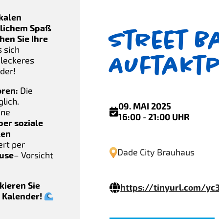
okalen
dlichem Spaß
Street B
hen Sie Ihre
 sich
Auftakt
 leckeres
der!
oren:
Die
lich.
09. MAI 2025
ine
16:00 - 21:00 UHR
ber soziale
len
rt per
Dade City Brauhaus
ouse
– Vorsicht
kieren Sie
https://tinyurl.com/y
 Kalender!