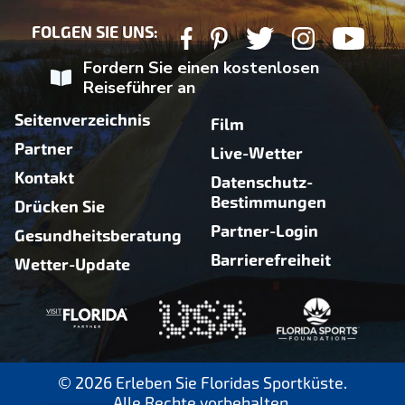
FOLGEN SIE UNS:
Fordern Sie einen kostenlosen
Reiseführer an
Seitenverzeichnis
Film
Partner
Live-Wetter
Kontakt
Datenschutz-
Bestimmungen
Drücken Sie
Partner-Login
Gesundheitsberatung
Barrierefreiheit
Wetter-Update
© 2026 Erleben Sie Floridas Sportküste.
Alle Rechte vorbehalten.