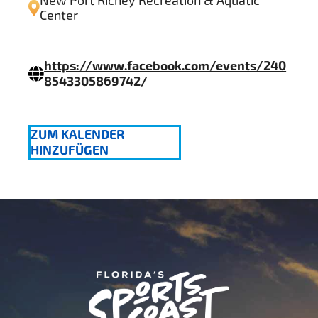
New Port Richey Recreation & Aquatic
Center
https://www.facebook.com/events/240
8543305869742/
ZUM KALENDER
HINZUFÜGEN