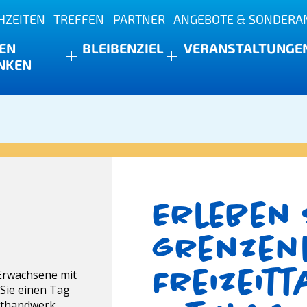
HZEITEN
TREFFEN
PARTNER
ANGEBOTE & SONDERA
s
EN
BLEIBEN
ZIEL
VERANSTALTUNGE
NKEN
Erleben 
grenzen
Freizeit
 Erwachsene mit
Sie einen Tag
nsthandwerk,