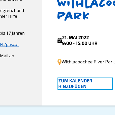
Withlaco
 begrenzt und
Park
mer Hilfe
bis 17 Jahren.
21. MAI 2022
9:00 - 15:00 UHR
/FL/pasco-
-Mail an
Withlacoochee River Park
ZUM KALENDER
HINZUFÜGEN