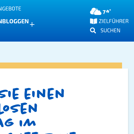
NGEBOTE
74°
N
BLOGGEN
ZIELFÜHRER
SUCHEN
Sie einen
losen
tag im