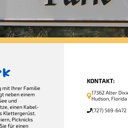
rk
KONTAKT:
 mit Ihrer Familie
17362 Alter Dix
egt neben einem
Hudson, Florid
 See und
tze, einen Kabel-
(727) 569-6472
 Klettergerüst.
iern, Picknicks
Sie für einen