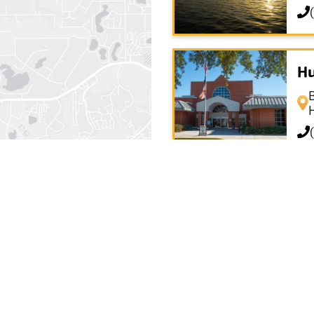
Hu
Hu