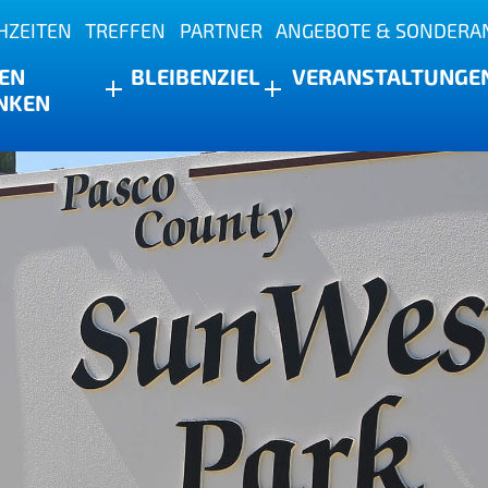
HZEITEN
TREFFEN
PARTNER
ANGEBOTE & SONDERA
s
EN
BLEIBEN
ZIEL
VERANSTALTUNGE
NKEN