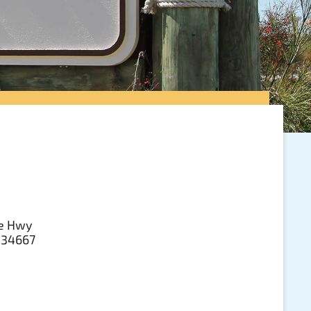
ie Hwy
a 34667