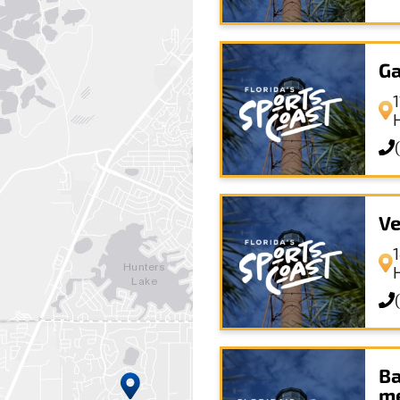
Ga
Ve
Ba
me