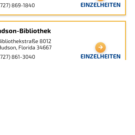
EINZELHEITEN
(727) 869-1840
dson-Bibliothek
Bibliothekstraße 8012
Hudson, Florida 34667
EINZELHEITEN
(727) 861-3040
dson Beach-Jachthafen
6625 Clarkstr
Hudson, Florida 34667
EINZELHEITEN
(727) 863-9093