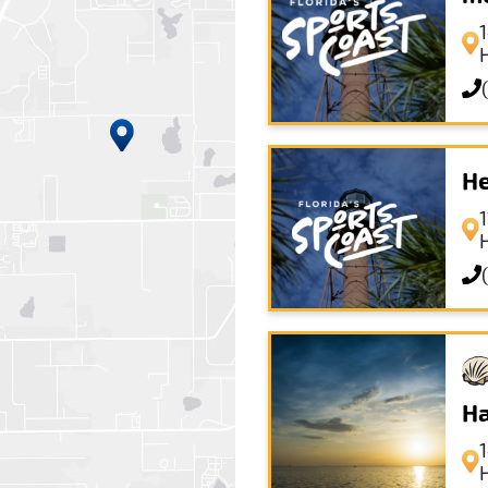
He
1
Ha